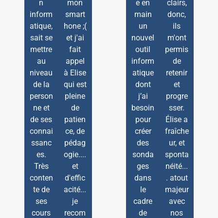
n
mon
e en
clairs,
inform
smart
main
donc,
atique,
hone ;(
un
ils
sait se
et j'ai
nouvel
m'ont
mettre
fait
outil
permis
au
appel
inform
de
niveau
à Elise
atique
retenir
de la
qui est
dont
et
person
pleine
j’ai
progre
ne et
de
besoin
sser.
de ses
patien
pour
Élise a
connai
ce, de
créer
fraîche
ssanc
pédag
des
ur, et
es.
ogie....
sonda
sponta
Très
et
ges
néité...
conten
d'effic
dans
. atout
te de
acité...
le
majeur
ses
je
cadre
avec
cours
recom
de
nos