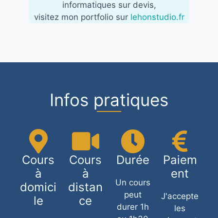
informatiques sur devis,
visitez mon portfolio sur
lehonstudio.fr
Infos pratiques
Cours
Cours
Durée
Paiem
à
à
ent
Un cours
domici
distan
peut
J'accepte
le
ce
durer 1h
les