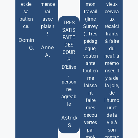
et de
mence
mon
vieux
sa
rai
travail
cervea
patien
avec
(lime
ux
TRÈS
ce.
plaisir
Survey
récalci
SATIS
!
). Très
trants
FAITE
Dominique
pédag
à faire
DES
Anne
G.
ogue,
du
COUR
A.
souten
neuf, à
S
ante
mémo
D'Elise
tout en
riser. Il
,
me
y a de
person
laissa
la joie,
ne
nt
de
agréab
faire
l'humo
le
mes
ur et
décou
de la
Astride
vertes
vie à
S.
par
son
moi-
contac