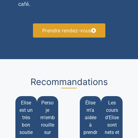
café.
Prendre rendez-vous
Recommandations
Elise
Perso
Élise
Les
est un
je
m’a
cours
très
m'emb
aidée
d'Elise
bon
rouille
à
sont
soutie
sur
prendr
nets et