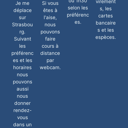
ou 1h30
virement
Je me
Si vous
selon les
s, les
déplace
êtes à
préférenc
cartes
sur
l'aise,
es.
bancaire
Strasbou
nous
s et les
rg.
pouvons
espèces.
Suivant
faire
les
cours à
préférenc
distance
es et les
par
horaires
webcam.
nous
pouvons
aussi
nous
donner
rendez-
vous
dans un