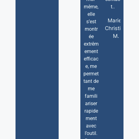
même,
t..
elle
Marie-
s’est
Christine
montr
M.
ée
extrêm
ement
efficac
e, me
permet
tant de
me
famili
ariser
rapide
ment
avec
l’outil.